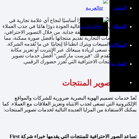
الخدمات
المتجر
العربية
تصوير المنتجات
يُعدّ تصوير المنتجات عنصرًا أساسيًا لنجاح أي علامة تجارية في
العصر الرقمي. تلعب الصور عالية الجودة دورًا هامًا في جذب العملاء
العملاء
الإنجليزية
وعرض مزايا المنتجات بطريقة جذابة. من خلال التصوير الاحترافي،
تستطيع العلامات التجارية تقديم منتجاتها بأفضل صورة ممكنة، مما
يُعزز فرص المبيعات ويترك انطباعًا إيجابيًا عن ما تُقدمه الشركة.
المقالات
سواءً كنت تسعى لزيادة مبيعاتك عبر الإنترنت أو تعزيز مكانة
شركتك، تُقدم لك “فيرست ماركتس” أفضل خدمات تصوير
المنتجات الاحترافية التي تُعزز حضورك الرقمي.
اتصل بنا
ميزات تصوير المنتجات
تُعدّ خدمات تصميم الهوية البصرية ضرورية للشركات والمواقع
الإلكترونية التي تسعى لجذب الانتباه وتعزيز العلاقات مع العملاء. كما
يمكنك الاستفادة من المزايا العديدة التالية لخدمات تصوير المنتجات:
تساعد الصور الاحترافية للمنتجات التي يقدمها خبراء شركة First