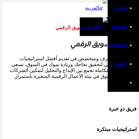
digital
المتجر
العربية
العملاء
الإنجليزية
الوكالة الأولى في مجال التسويق الرقمي
ستب للتسويق الرقمي
المقالات
نحن فريق محترف ومتخصص في تقديم أفضل استراتيجيات
اتصل بنا
التسويق الرقمي لتحقيق نجاحك وزيادة نموك في السوق، نسعى
لابتكار حلول متكاملة تجمع بين الإبداع والتحليل لتمكين الشركات
من التميز والتفوق في بيئة الأعمال الرقمية المتغيرة باستمرار.
ونتميز ب:
فريق ذو خبرة
استراتيجيات مبتكرة