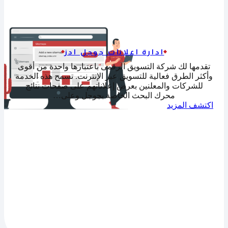
ادارة اعلانات جوجل ادز
تقدمها لك شركة التسويق الرقمى باعتبارها واحدة من أقوى
وأكثر الطرق فعالية للتسويق عبر الإنترنت. تسمح هذه الخدمة
للشركات والمعلنين بعرض إعلاناتهم على صفحات نتائج
محرك البحث الخاصة بجوجل وعلى…
اكتشف المزيد