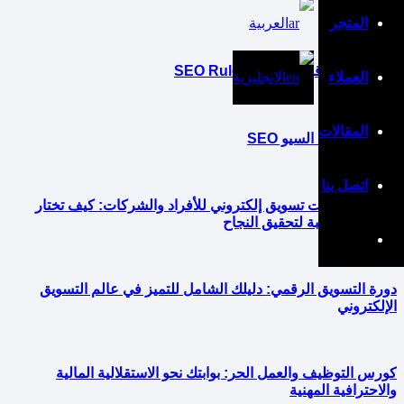
تحليل البيانات
المتجر
العربية
(صفحة 3)
كيفية تطبيق قواعد السيو SEO Rules
العملاء
الإنجليزية
المقالات
ما هي شروط السيو SEO
اتصل بنا
أفضل كورسات تسويق إلكتروني للأفراد والشركات: كيف تختار
الدورة المناسبة لتحقيق النجاح
دورة التسويق الرقمي: دليلك الشامل للتميز في عالم التسويق
الإلكتروني
كورس التوظيف والعمل الحر: بوابتك نحو الاستقلالية المالية
والاحترافية المهنية